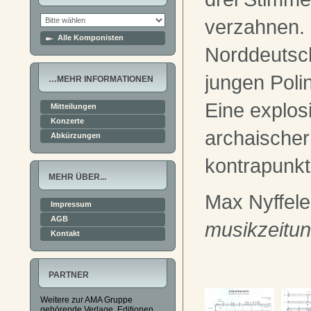
verzahnen. 
Alle Komponisten
Norddeutsc
jungen Polin
…MEHR INFORMATIONEN
Eine explos
Mitteilungen
Konzerte
archaischer
Abkürzungen
kontrapunkt
MEHR ÜBER...
Max Nyffele
Impressum
AGB
musikzeitu
Kontakt
PARTNER
Weitere zur AMA Gruppe
gehörende Verlage, Editionen