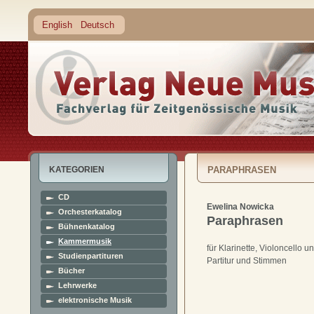
English
Deutsch
KATEGORIEN
PARAPHRASEN
CD
Ewelina Nowicka
Orchesterkatalog
Paraphrasen
Bühnenkatalog
Kammermusik
für Klarinette, Violoncello u
Studienpartituren
Partitur und Stimmen
Bücher
Lehrwerke
elektronische Musik