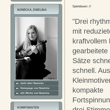
Spieldauer:
8'
NOWICKA, EWELINA
"Drei rhyth
mit reduziet
kraftvollem
gearbeitete 
Sätze schne
schnell. Au
Kleinmotive
mehr über Nowicka
kompakte
Homepage von Nowicka
alle Werke von Nowicka
Fortspinnun
drei Stimme
KOMPONISTEN