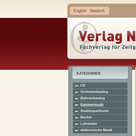
English
Deutsch
KATEGORIEN
CD
Orchesterkatalog
Bühnenkatalog
Kammermusik
Studienpartituren
Bücher
Lehrwerke
elektronische Musik