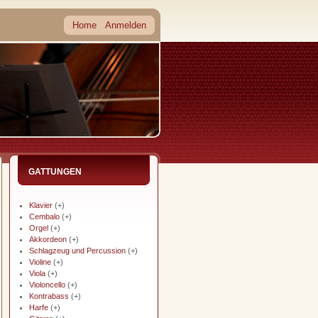
Home
Anmelden
GATTUNGEN
Klavier
(+)
Cembalo
(+)
Orgel
(+)
Akkordeon
(+)
Schlagzeug und Percussion
(+)
Violine
(+)
Viola
(+)
Violoncello
(+)
Kontrabass
(+)
Harfe
(+)