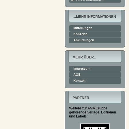
…MEHR INFORMATIONEN
Mitteilungen
Konzerte
Abkürzungen
MEHR ÜBER...
Impressum
AGB
Kontakt
PARTNER
Weitere zur AMA Gruppe
gehörende Verlage, Editionen
und Labels: