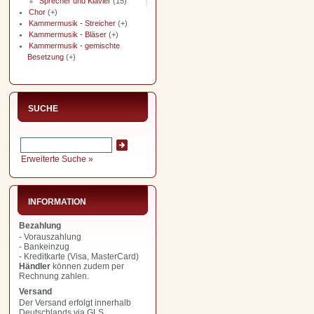
Sprecher und Klavier
(15)
Chor
(+)
Kammermusik - Streicher
(+)
Kammermusik - Bläser
(+)
Kammermusik - gemischte
Besetzung
(+)
SUCHE
Erweiterte Suche »
INFORMATION
Bezahlung
- Vorauszahlung
- Bankeinzug
- Kreditkarte (Visa, MasterCard)
Händler
können zudem per
Rechnung zahlen.
Versand
Der Versand erfolgt innerhalb
Deutschlands via GLS.