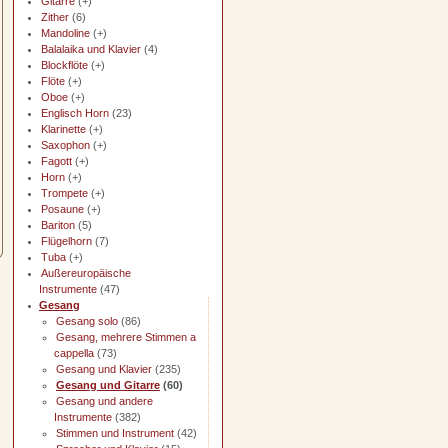
Gitarre
(+)
Zither
(6)
Mandoline
(+)
Balalaika und Klavier
(4)
Blockflöte
(+)
Flöte
(+)
Oboe
(+)
Englisch Horn
(23)
Klarinette
(+)
Saxophon
(+)
Fagott
(+)
Horn
(+)
Trompete
(+)
Posaune
(+)
Bariton
(5)
Flügelhorn
(7)
Tuba
(+)
Außereuropäische
Instrumente
(47)
Gesang
Gesang solo
(86)
Gesang, mehrere Stimmen a
cappella
(73)
Gesang und Klavier
(235)
Gesang und Gitarre
(60)
Gesang und andere
Instrumente
(382)
Stimmen und Instrument
(42)