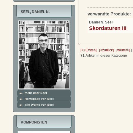
SEEL, DANIEL N.
verwandte Produkte:
Daniel N. Seel
Skordaturen III
[<<Erstes]
|
[<zurück]
|
[weiter>]
|
71
Artikel in dieser Kategorie
mehr über Seel
Homepage von Seel
alle Werke von Seel
KOMPONISTEN