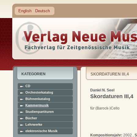
English
Deutsch
KATEGORIEN
SKORDATUREN III,4
CD
Daniel N. Seel
Orchesterkatalog
Skordaturen III,4
Bühnenkatalog
Kammermusik
für (Barock-)Cello
Studienpartituren
Bücher
Lehrwerke
elektronische Musik
Kompositionsjahr:
2002 ,
S