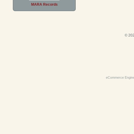
MARA Records
© 202
eCommerce Engin