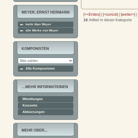
MEYER, ERNST HERMANN
[<<Erstes]
|
[<zurück]
|
[weiter>]
|
16
Artikel in dieser Kategorie
mehr über Meyer
alle Werke von Meyer
KOMPONISTEN
Alle Komponisten
…MEHR INFORMATIONEN
Mitteilungen
Konzerte
Abkürzungen
MEHR ÜBER...