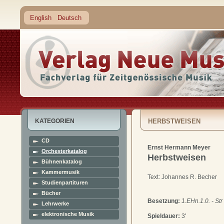
English
Deutsch
KATEGORIEN
HERBSTWEISEN
CD
Ernst Hermann Meyer
Orchesterkatalog
Herbstweisen
Bühnenkatalog
Kammermusik
Text: Johannes R. Becher
Studienpartituren
Bücher
Besetzung:
1.EHn.1.0. - Str 
Lehrwerke
elektronische Musik
Spieldauer:
3'