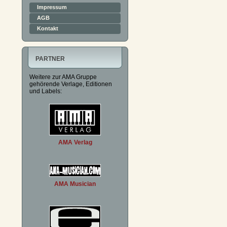
Impressum
AGB
Kontakt
PARTNER
Weitere zur AMA Gruppe
gehörende Verlage, Editionen
und Labels:
AMA Verlag
AMA Musician