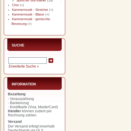
Sprecher und Klavier
(15)
Chor
(+)
Kammermusik - Streicher
(+)
Kammermusik - Bläser
(+)
Kammermusik - gemischte
Besetzung
(+)
SUCHE
Erweiterte Suche »
INFORMATION
Bezahlung
- Vorauszahlung
- Bankeinzug
- Kreditkarte (Visa, MasterCard)
Händler
können zudem per
Rechnung zahlen.
Versand
Der Versand erfolgt innerhalb
Deutschlands via GLS.