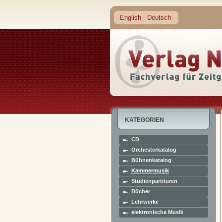
English
Deutsch
KATEGORIEN
CD
Orchesterkatalog
Bühnenkatalog
Kammermusik
Studienpartituren
Bücher
Lehrwerke
elektronische Musik