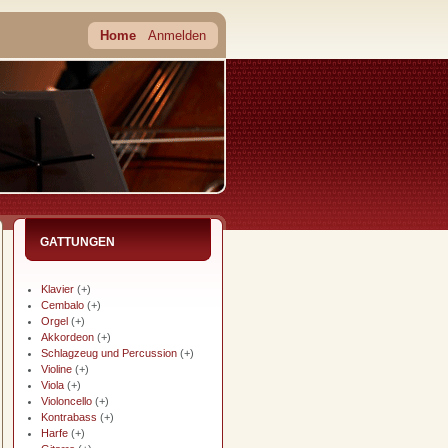
Home
Anmelden
GATTUNGEN
Klavier
(+)
Cembalo
(+)
Orgel
(+)
Akkordeon
(+)
Schlagzeug und Percussion
(+)
Violine
(+)
Viola
(+)
Violoncello
(+)
Kontrabass
(+)
Harfe
(+)