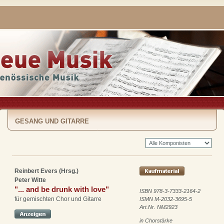
GESANG UND GITARRE
Reinbert Evers (Hrsg.)
Peter Witte
"... and be drunk with love"
ISBN 978-3-7333-2164-2
für gemischten Chor und Gitarre
ISMN M-2032-3695-5
Art.Nr. NM2923
in Chorstärke