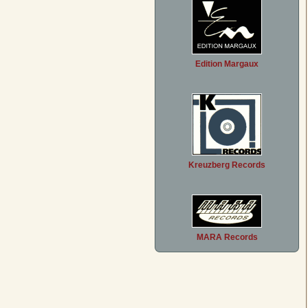
Edition Margaux
Kreuzberg Records
MARA Records