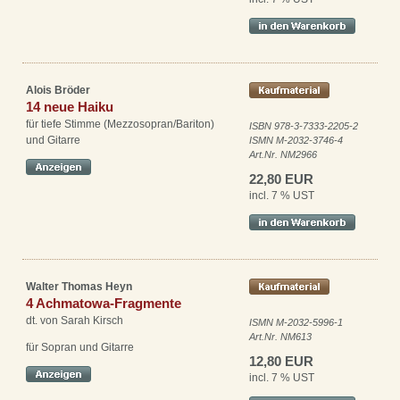
Alois Bröder
14 neue Haiku
für tiefe Stimme (Mezzosopran/Bariton)
ISBN 978-3-7333-2205-2
und Gitarre
ISMN M-2032-3746-4
Art.Nr. NM2966
22,80 EUR
incl. 7 % UST
Walter Thomas Heyn
4 Achmatowa-Fragmente
dt. von Sarah Kirsch
ISMN M-2032-5996-1
Art.Nr. NM613
für Sopran und Gitarre
12,80 EUR
incl. 7 % UST