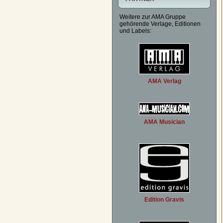
Weitere zur AMA Gruppe
gehörende Verlage, Editionen
und Labels:
AMA Verlag
AMA Musician
Edition Gravis