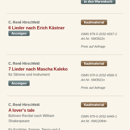
C. René Hirschfeld
6 Lieder nach Erich Kästner
ISMN 979-0-2032-6567-2
Art.Nr. NM3922n
Preis auf Anfrage
C. René Hirschfeld
7 Lieder nach Mascha Kaleko
für Stimme und Instrument
ISMN 979-0-2032-6566-5
Art.Nr. NM3921n
Preis auf Anfrage
C. René Hirschfeld
A lover's tale
Bühnen-Recital nach William
ISMN 979-0-2032-6449-1
Shakespeare
Art.Nr. NM12084n
für Erzähler, Sopran, Tenor und 4