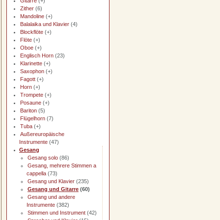
Gitarre
(+)
Zither
(6)
Mandoline
(+)
Balalaika und Klavier
(4)
Blockflöte
(+)
Flöte
(+)
Oboe
(+)
Englisch Horn
(23)
Klarinette
(+)
Saxophon
(+)
Fagott
(+)
Horn
(+)
Trompete
(+)
Posaune
(+)
Bariton
(5)
Flügelhorn
(7)
Tuba
(+)
Außereuropäische
Instrumente
(47)
Gesang
Gesang solo
(86)
Gesang, mehrere Stimmen a
cappella
(73)
Gesang und Klavier
(235)
Gesang und Gitarre
(60)
Gesang und andere
Instrumente
(382)
Stimmen und Instrument
(42)