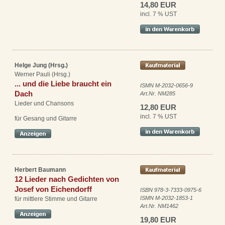
14,80 EUR
incl. 7 % UST
Helge Jung (Hrsg.)
Werner Pauli (Hrsg.)
... und die Liebe braucht ein
ISMN M-2032-0656-9
Dach
Art.Nr. NM285
Lieder und Chansons
12,80 EUR
incl. 7 % UST
für Gesang und Gitarre
Herbert Baumann
12 Lieder nach Gedichten von
Josef von Eichendorff
ISBN 978-3-7333-0975-6
ISMN M-2032-1853-1
für mittlere Stimme und Gitarre
Art.Nr. NM1462
19,80 EUR